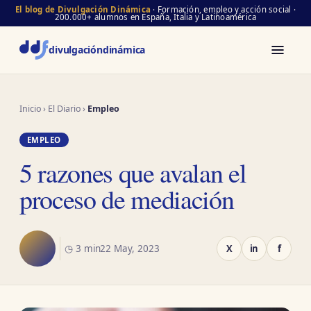
El blog de Divulgación Dinámica
· Formación, empleo y acción social ·
200.000+ alumnos en España, Italia y Latinoamérica
divulgación
dinámica
Inicio
›
El Diario
›
Empleo
EMPLEO
5 razones que avalan el
proceso de mediación
◷ 3 min
22 May, 2023
X
in
f