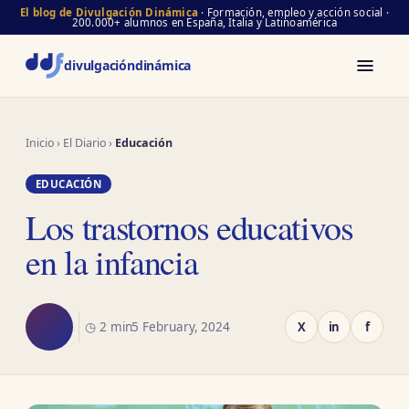
El blog de Divulgación Dinámica
· Formación, empleo y acción social ·
200.000+ alumnos en España, Italia y Latinoamérica
divulgación
dinámica
Inicio
›
El Diario
›
Educación
EDUCACIÓN
Los trastornos educativos
en la infancia
◷ 2 min
5 February, 2024
X
in
f