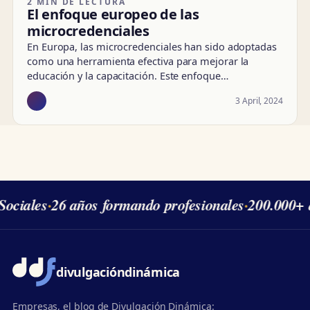
2 MIN DE LECTURA
El enfoque europeo de las
microcredenciales
En Europa, las microcredenciales han sido adoptadas
como una herramienta efectiva para mejorar la
educación y la capacitación. Este enfoque…
3 April, 2024
ociales
·
26 años formando profesionales
·
200.000+ 
divulgación
dinámica
Empresas, el blog de Divulgación Dinámica: