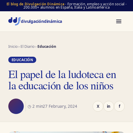
El blog de Divulgación Dinámica
· Formación, empleo y acción social ·
200.000+ alumnos en España, Italia y Latinoamérica
divulgación
dinámica
Inicio
›
El Diario
›
Educación
EDUCACIÓN
El papel de la ludoteca en
la educación de los niños
◷ 2 min
27 February, 2024
X
in
f