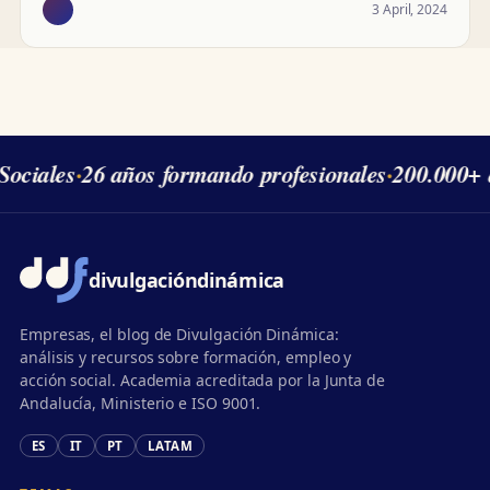
3 April, 2024
ociales
·
26 años formando profesionales
·
200.000+ 
divulgación
dinámica
Empresas, el blog de Divulgación Dinámica:
análisis y recursos sobre formación, empleo y
acción social. Academia acreditada por la Junta de
Andalucía, Ministerio e ISO 9001.
ES
IT
PT
LATAM