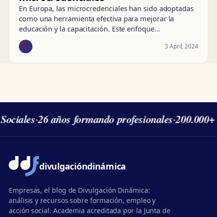
En Europa, las microcredenciales han sido adoptadas
como una herramienta efectiva para mejorar la
educación y la capacitación. Este enfoque…
3 April, 2024
Sociales
·
26 años formando profesionales
·
200.000+ 
divulgación
dinámica
Empresas, el blog de Divulgación Dinámica:
análisis y recursos sobre formación, empleo y
acción social. Academia acreditada por la Junta de