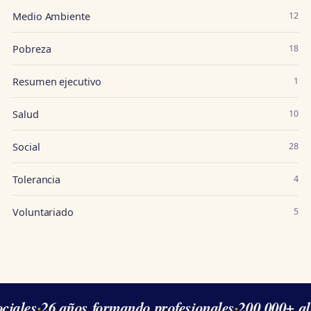
Medio Ambiente
12
Pobreza
18
Resumen ejecutivo
1
Salud
10
Social
28
Tolerancia
4
Voluntariado
5
iales
·
26 años formando profesionales
·
200.000+ al