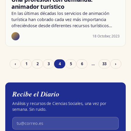
animador turístico
En las últimas décadas los servicios de animación
turística han cobrado cada vez más importancia
ofreciéndose desde diferentes recursos turísticos…
18 October, 2023
‹
1
2
3
4
5
6
…
33
›
Recibe el Diario
Análisis y recursos de Ciencias Sociales, una vez por
semana. Sin ruido.