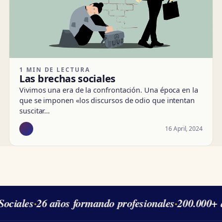
1 MIN DE LECTURA
Las brechas sociales
Vivimos una era de la confrontación. Una época en la
que se imponen «los discursos de odio que intentan
suscitar…
16 April, 2024
ociales
·
26 años formando profesionales
·
200.000+ 