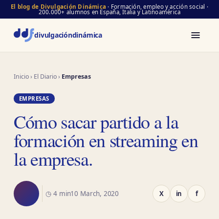
El blog de Divulgación Dinámica
· Formación, empleo y acción social ·
200.000+ alumnos en España, Italia y Latinoamérica
divulgación
dinámica
Inicio
›
El Diario
›
Empresas
EMPRESAS
Cómo sacar partido a la
formación en streaming en
la empresa.
◷ 4 min
10 March, 2020
X
in
f