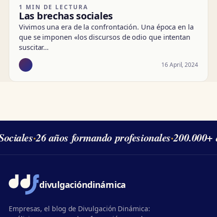
1 MIN DE LECTURA
Las brechas sociales
Vivimos una era de la confrontación. Una época en la
que se imponen «los discursos de odio que intentan
suscitar…
16 April, 2024
ociales
·
26 años formando profesionales
·
200.000+ 
divulgación
dinámica
Empresas, el blog de Divulgación Dinámica: