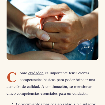
EL
DIARIO
C
omo
cuidador
, es importante tener ciertas
competencias básicas para poder brindar una
atención de calidad. A continuación, se mencionan
cinco competencias esenciales para un cuidador.
Conocimientos básicos en salud: un cuidador