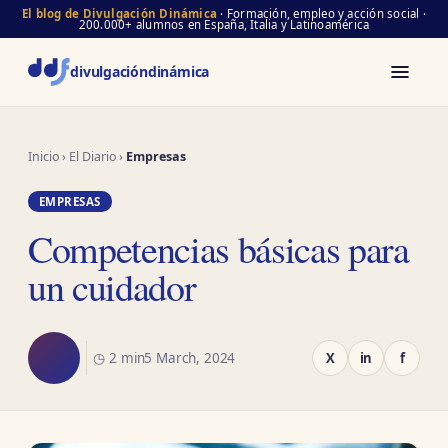
El blog de Divulgación Dinámica
· Formación, empleo y acción social ·
200.000+ alumnos en España, Italia y Latinoamérica
divulgación
dinámica
Inicio
›
El Diario
›
Empresas
EMPRESAS
Competencias básicas para
un cuidador
◷ 2 min
5 March, 2024
X
in
f