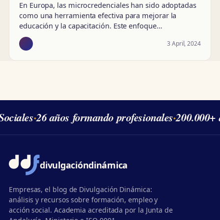
En Europa, las microcredenciales han sido adoptadas
como una herramienta efectiva para mejorar la
educación y la capacitación. Este enfoque…
3 April, 2024
ociales
·
26 años formando profesionales
·
200.000+ 
divulgación
dinámica
Empresas, el blog de Divulgación Dinámica:
análisis y recursos sobre formación, empleo y
acción social. Academia acreditada por la Junta de