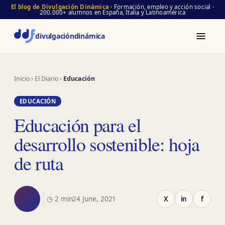
El blog de Divulgación Dinámica
· Formación, empleo y acción social ·
200.000+ alumnos en España, Italia y Latinoamérica
divulgación
dinámica
Inicio
›
El Diario
›
Educación
EDUCACIÓN
Educación para el
desarrollo sostenible: hoja
de ruta
◷ 2 min
24 June, 2021
X
in
f