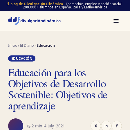
El blog de Divulgación Dinámica
· Formación, empleo y acción social ·
200.000+ alumnos en España, Italia y Latinoamérica
divulgación
dinámica
Inicio
›
El Diario
›
Educación
EDUCACIÓN
Educación para los
Objetivos de Desarrollo
Sostenible: Objetivos de
aprendizaje
◷ 2 min
14 July, 2021
X
in
f