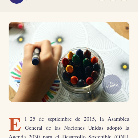
EL
DIARIO
E
l 25 de septiembre de 2015, la Asamblea
General de las Naciones Unidas adoptó la
Agenda 2030 para el Desarrollo Sostenible (ONU,