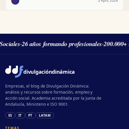
3 April, 2024
ociales
·
26 años formando profesionales
·
200.000+ 
divulgación
dinámica
Empresas, el blog de Divulgación Dinámica:
análisis y recursos sobre formación, empleo y
acción social. Academia acreditada por la Junta de
Andalucía, Ministerio e ISO 9001.
ES
IT
PT
LATAM
TEMAS