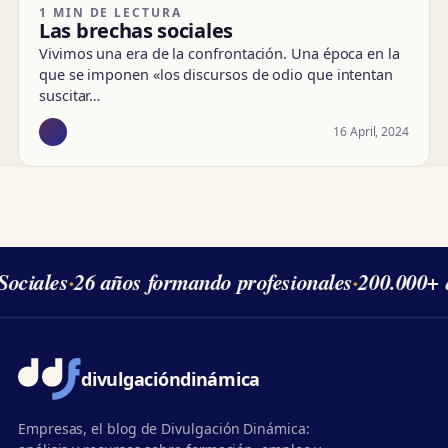
1 MIN DE LECTURA
Las brechas sociales
Vivimos una era de la confrontación. Una época en la
que se imponen «los discursos de odio que intentan
suscitar…
16 April, 2024
ociales
·
26 años formando profesionales
·
200.000+ 
divulgación
dinámica
Empresas, el blog de Divulgación Dinámica: