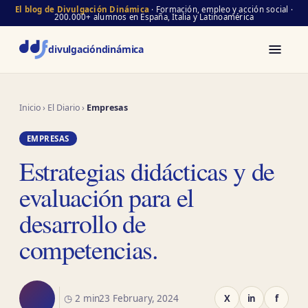
El blog de Divulgación Dinámica
· Formación, empleo y acción social ·
200.000+ alumnos en España, Italia y Latinoamérica
divulgación
dinámica
Inicio
›
El Diario
›
Empresas
EMPRESAS
Estrategias didácticas y de
evaluación para el
desarrollo de
competencias.
◷ 2 min
23 February, 2024
X
in
f