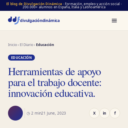
El blog de Divulgación Dinámica
· Formación, empleo y acción social ·
200.000+ alumnos en España, Italia y Latinoamérica
divulgación
dinámica
Inicio
›
El Diario
›
Educación
EDUCACIÓN
Herramientas de apoyo
para el trabajo docente:
innovación educativa.
◷ 2 min
21 June, 2023
X
in
f