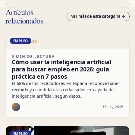
Artículos
Ver más de esta categoría →
relacionados
EMPLEO
DD · EMPLEO
5 MIN DE LECTURA
Cómo usar la inteligencia artificial
para buscar empleo en 2026: guía
práctica en 7 pasos
El 68% de los reclutadores en España reconoce haber
recibido ya candidaturas redactadas con ayuda de
inteligencia artificial, según datos…
16 July, 2026
EMPLEO