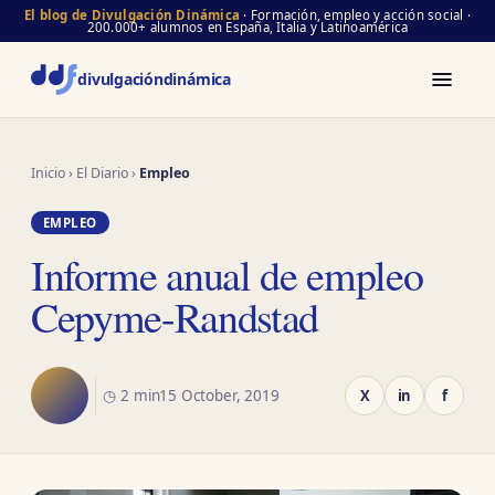
El blog de Divulgación Dinámica
· Formación, empleo y acción social ·
200.000+ alumnos en España, Italia y Latinoamérica
divulgación
dinámica
Inicio
›
El Diario
›
Empleo
EMPLEO
Informe anual de empleo
Cepyme-Randstad
◷ 2 min
15 October, 2019
X
in
f