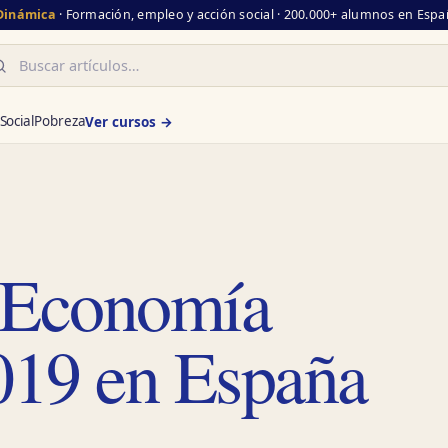
 Dinámica
· Formación, empleo y acción social · 200.000+ alumnos en Españ
scar
Social
Pobreza
Ver cursos →
 Economía
2019 en España