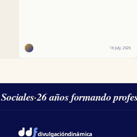
16 July, 2026
ociales
·
26 años formando profesi
divulgación
dinámica