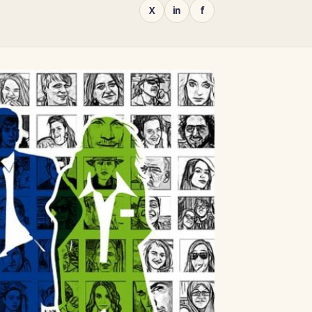
X
in
f