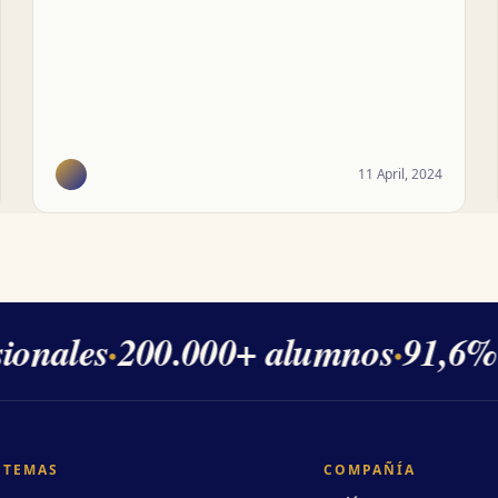
11 April, 2024
onales
·
200.000+ alumnos
·
91,6% d
TEMAS
COMPAÑÍA