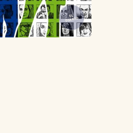
EL
DIARIO