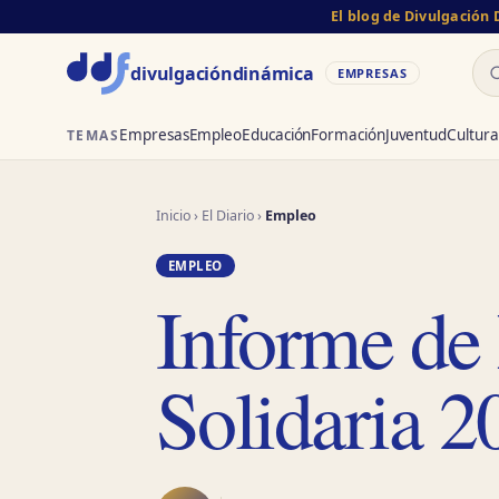
El blog de Divulgación
Bu
divulgación
dinámica
EMPRESAS
Empresas
Empleo
Educación
Formación
Juventud
Cultura
TEMAS
Inicio
›
El Diario
›
Empleo
EMPLEO
Informe de
Solidaria 