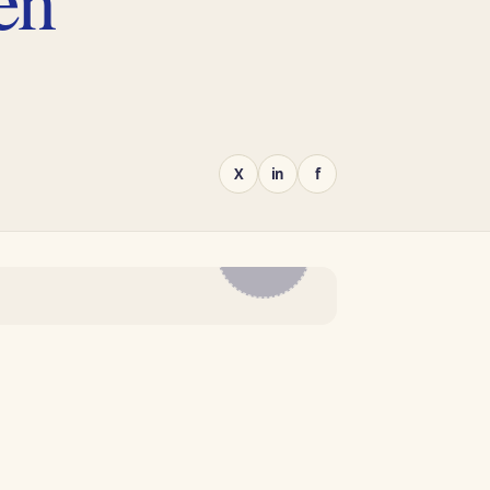
X
in
f
EL
DIARIO