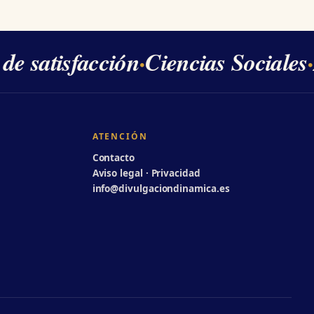
e satisfacción
·
Ciencias Sociales
·
2
ATENCIÓN
Contacto
Aviso legal · Privacidad
info@divulgaciondinamica.es