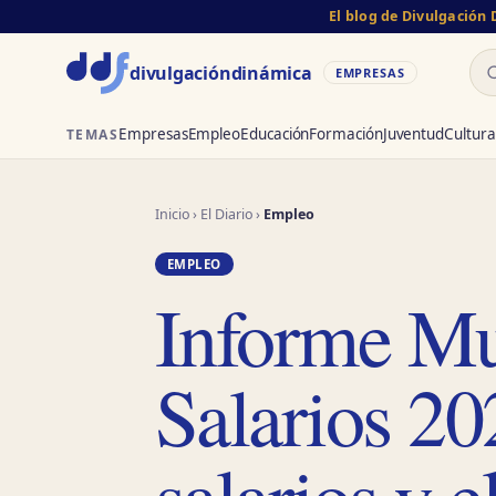
El blog de Divulgación
Bu
divulgación
dinámica
EMPRESAS
Empresas
Empleo
Educación
Formación
Juventud
Cultura
TEMAS
Inicio
›
El Diario
›
Empleo
EMPLEO
Informe Mu
Salarios 2
salarios y 