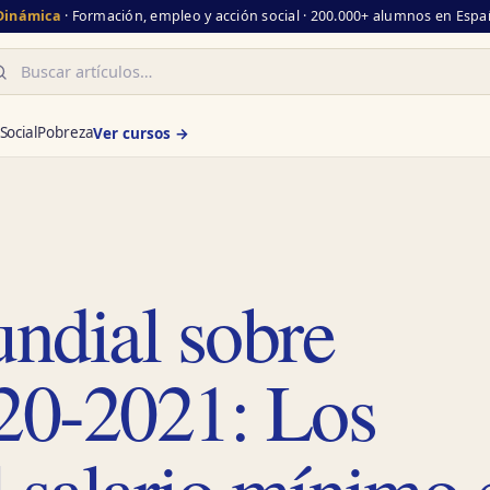
 Dinámica
· Formación, empleo y acción social · 200.000+ alumnos en Españ
scar
Social
Pobreza
Ver cursos →
ndial sobre
020-2021: Los
el salario mínimo 