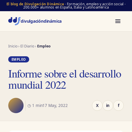
El blog de Divulgación Dinámica
· Formación, empleo y acción social ·
200.000+ alumnos en España, Italia y Latinoamérica
divulgación
dinámica
Inicio
›
El Diario
›
Empleo
EMPLEO
Informe sobre el desarrollo
mundial 2022
◷ 1 min
17 May, 2022
X
in
f