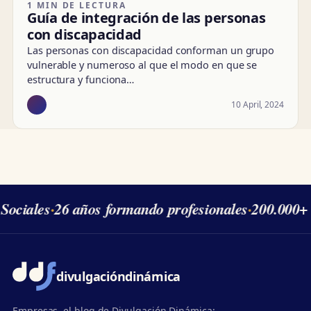
1 MIN DE LECTURA
Guía de integración de las personas
con discapacidad
Las personas con discapacidad conforman un grupo
vulnerable y numeroso al que el modo en que se
estructura y funciona…
10 April, 2024
Sociales
·
26 años formando profesionales
·
200.000+ 
divulgación
dinámica
Empresas, el blog de Divulgación Dinámica: