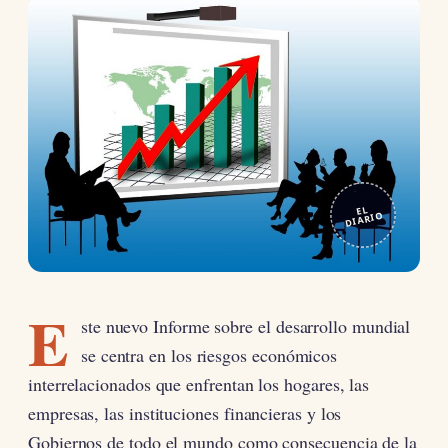
EL
DIARIO
E
ste nuevo Informe sobre el desarrollo mundial
se centra en los riesgos económicos
interrelacionados que enfrentan los hogares, las
empresas, las instituciones financieras y los
Gobiernos de todo el mundo como consecuencia de la