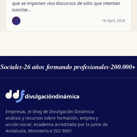
que se imponen «los discursos de odio que intentan
suscitar…
16 April, 2024
Sociales
·
26 años formando profesionales
·
200.000+ 
divulgación
dinámica
Empresas, el blog de Divulgación Dinámica:
análisis y recursos sobre formación, empleo y
acción social. Academia acreditada por la Junta de
Andalucía, Ministerio e ISO 9001.