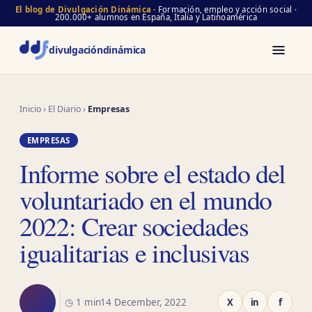
El blog de Divulgación Dinámica
· Formación, empleo y acción social ·
200.000+ alumnos en España, Italia y Latinoamérica
divulgación
dinámica
Inicio
›
El Diario
›
Empresas
EMPRESAS
Informe sobre el estado del
voluntariado en el mundo
2022: Crear sociedades
igualitarias e inclusivas
◷ 1 min
14 December, 2022
X
in
f