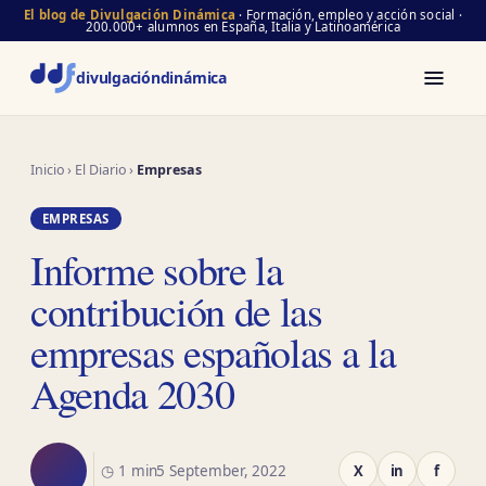
El blog de Divulgación Dinámica
· Formación, empleo y acción social ·
200.000+ alumnos en España, Italia y Latinoamérica
divulgación
dinámica
Inicio
›
El Diario
›
Empresas
EMPRESAS
Informe sobre la
contribución de las
empresas españolas a la
Agenda 2030
◷ 1 min
5 September, 2022
X
in
f