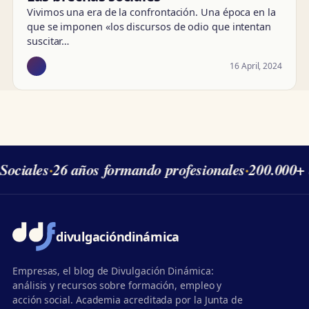
Vivimos una era de la confrontación. Una época en la
que se imponen «los discursos de odio que intentan
suscitar…
16 April, 2024
Sociales
·
26 años formando profesionales
·
200.000+ 
divulgación
dinámica
Empresas, el blog de Divulgación Dinámica:
análisis y recursos sobre formación, empleo y
acción social. Academia acreditada por la Junta de