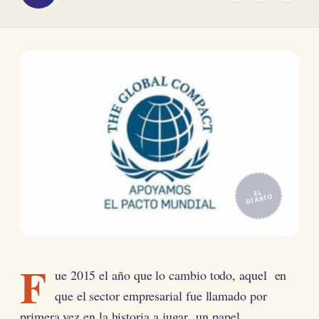
EL
DIARIO
F
ue 2015 el año que lo cambio todo, aquel en
que el sector empresarial fue llamado por
primera vez en la historia a jugar un papel