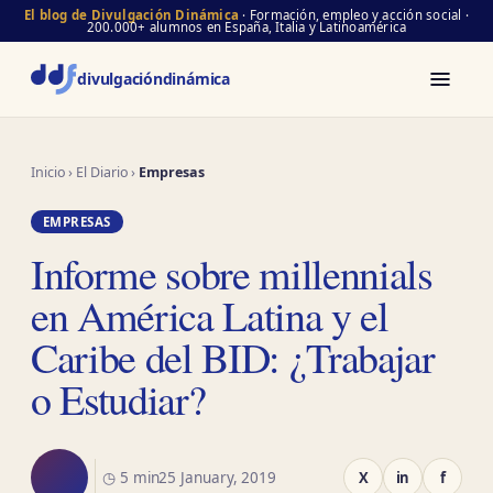
El blog de Divulgación Dinámica
· Formación, empleo y acción social ·
200.000+ alumnos en España, Italia y Latinoamérica
divulgación
dinámica
Inicio
›
El Diario
›
Empresas
EMPRESAS
Informe sobre millennials
en América Latina y el
Caribe del BID: ¿Trabajar
o Estudiar?
◷ 5 min
25 January, 2019
X
in
f