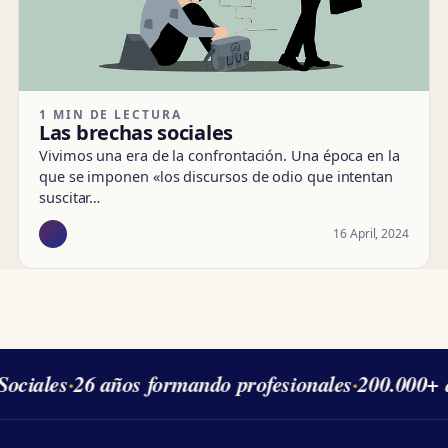
1 MIN DE LECTURA
Las brechas sociales
Vivimos una era de la confrontación. Una época en la
que se imponen «los discursos de odio que intentan
suscitar…
16 April, 2024
ociales
·
26 años formando profesionales
·
200.000+ 