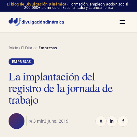
El blog de Divulgación Dinámica
· Formación, empleo y acción social ·
200.000+ alumnos en España, Italia y Latinoamérica
divulgación
dinámica
Inicio
›
El Diario
›
Empresas
EMPRESAS
La implantación del
registro de la jornada de
trabajo
◷ 3 min
3 June, 2019
X
in
f