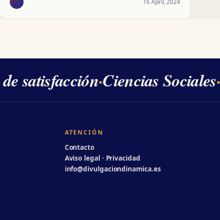
16 April, 2024
e satisfacción
·
Ciencias Sociales
·
2
ATENCIÓN
Contacto
Aviso legal · Privacidad
info@divulgaciondinamica.es