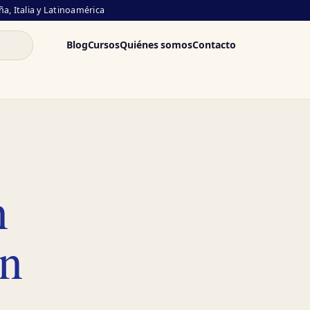
a, Italia y Latinoamérica
Blog
Cursos
Quiénes somos
Contacto
n
ón