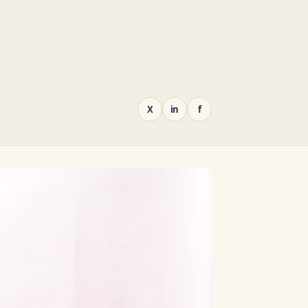
X
in
f