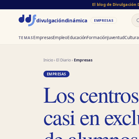
El blog de Divulgación
Bu
divulgación
dinámica
EMPRESAS
Empresas
Empleo
Educación
Formación
Juventud
Cultura
TEMAS
Inicio
›
El Diario
›
Empresas
EMPRESAS
Los centro
casi en exc
de alumnos