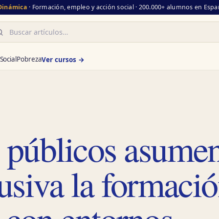
 Dinámica
· Formación, empleo y acción social · 200.000+ alumnos en Españ
scar
Social
Pobreza
Ver cursos →
s públicos asume
lusiva la formaci
 con entornos