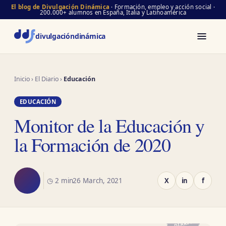
El blog de Divulgación Dinámica
· Formación, empleo y acción social ·
200.000+ alumnos en España, Italia y Latinoamérica
divulgación
dinámica
Inicio
›
El Diario
›
Educación
EDUCACIÓN
Monitor de la Educación y
la Formación de 2020
◷ 2 min
26 March, 2021
X
in
f
EL
DIARIO