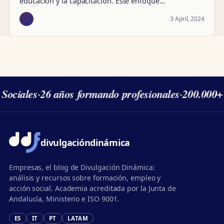
educación y la capacitación. Este enfoque…
3 April, 2024
Sociales
·
26 años formando profesionales
·
200.000+ 
divulgación
dinámica
Empresas, el blog de Divulgación Dinámica:
análisis y recursos sobre formación, empleo y
acción social. Academia acreditada por la Junta de
Andalucía, Ministerio e ISO 9001.
ES
IT
PT
LATAM