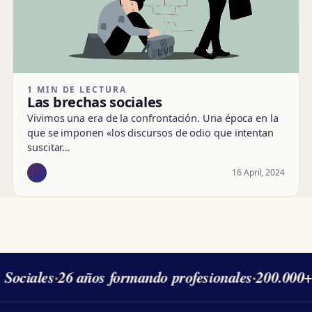
1 MIN DE LECTURA
Las brechas sociales
Vivimos una era de la confrontación. Una época en la
que se imponen «los discursos de odio que intentan
suscitar…
16 April, 2024
 Sociales
·
26 años formando profesionales
·
200.000+