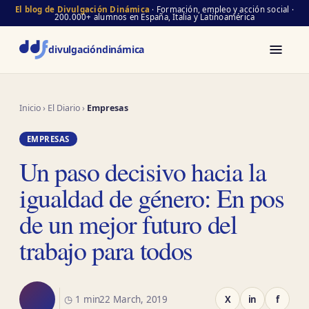
El blog de Divulgación Dinámica
· Formación, empleo y acción social ·
200.000+ alumnos en España, Italia y Latinoamérica
divulgación
dinámica
Inicio
›
El Diario
›
Empresas
EMPRESAS
Un paso decisivo hacia la
igualdad de género: En pos
de un mejor futuro del
trabajo para todos
◷ 1 min
22 March, 2019
X
in
f