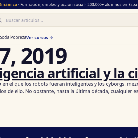
 Dinámica
· Formación, empleo y acción social · 200.000+ alumnos en Españ
scar
Social
Pobreza
Ver cursos →
7, 2019
igencia artificial y la 
ro en el que los robots fueran inteligentes y los cyborgs, m
s de ello. No obstante, hasta la última década, cualquier e