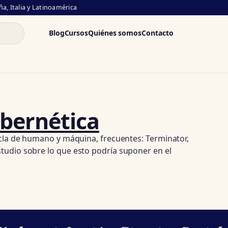
a, Italia y Latinoamérica
Blog
Cursos
Quiénes somos
Contacto
cibernética
ezcla de humano y máquina, frecuentes: Terminator,
studio sobre lo que esto podría suponer en el