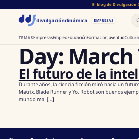
El blog de Divulgación
Bu
divulgación
dinámica
EMPRESAS
Empresas
Empleo
Educación
Formación
Juventud
Cultura
TEMAS
Day:
March 
El futuro de la intel
Durante años, la ciencia ficción miró hacia un futu
Matrix, Blade Runner y Yo, Robot son buenos ejemplo
mundo real […]