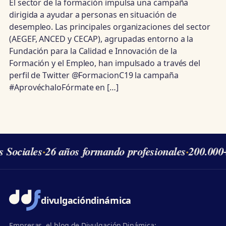
El sector de la formación impulsa una campaña
dirigida a ayudar a personas en situación de
desempleo. Las principales organizaciones del sector
(AEGEF, ANCED y CECAP), agrupadas entorno a la
Fundación para la Calidad e Innovación de la
Formación y el Empleo, han impulsado a través del
perfil de Twitter @FormacionC19 la campaña
#AprovéchaloFórmate en […]
s Sociales
·
26 años formando profesionales
·
200.000
divulgación
dinámica
Empresas, el blog de Divulgación Dinámica: