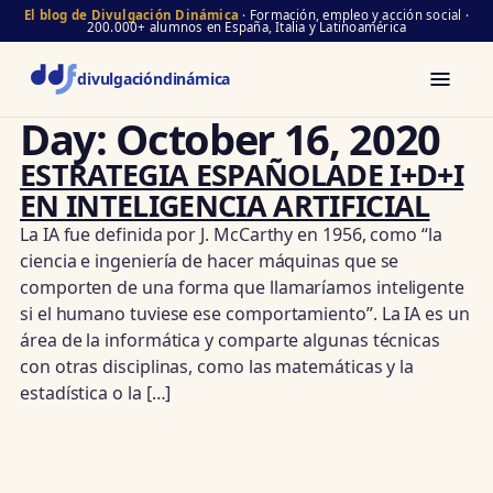
El blog de Divulgación Dinámica
· Formación, empleo y acción social ·
200.000+ alumnos en España, Italia y Latinoamérica
divulgación
dinámica
Day:
October 16, 2020
ESTRATEGIA ESPAÑOLADE I+D+I
EN INTELIGENCIA ARTIFICIAL
La IA fue definida por J. McCarthy en 1956, como “la
ciencia e ingeniería de hacer máquinas que se
comporten de una forma que llamaríamos inteligente
si el humano tuviese ese comportamiento”. La IA es un
área de la informática y comparte algunas técnicas
con otras disciplinas, como las matemáticas y la
estadística o la […]