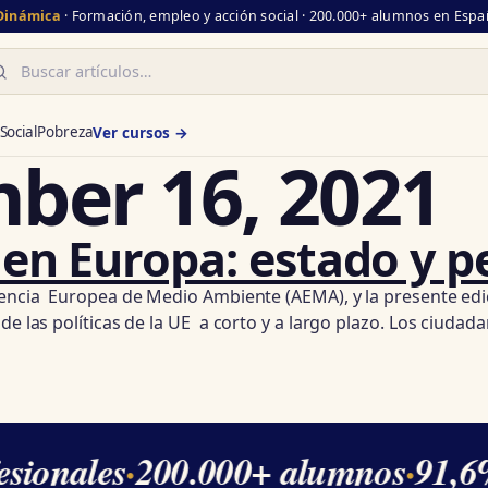
 Dinámica
· Formación, empleo y acción social · 200.000+ alumnos en Españ
scar
Social
Pobreza
Ver cursos →
ber 16, 2021
en Europa: estado y p
gencia Europea de Medio Ambiente (AEMA), y la presente edic
e las políticas de la UE a corto y a largo plazo. Los ciudad
sionales
·
200.000+ alumnos
·
91,6%