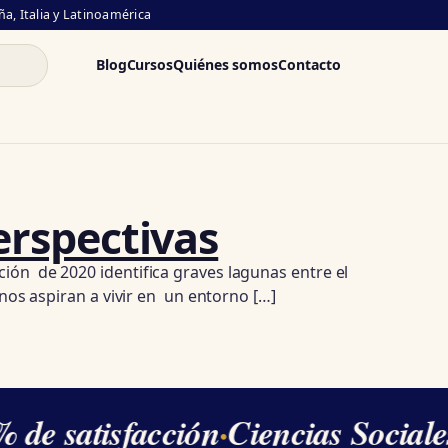
a, Italia y Latinoamérica
Blog
Cursos
Quiénes somos
Contacto
erspectivas
ión de 2020 identifica graves lagunas entre el
anos aspiran a vivir en un entorno […]
 de satisfacción
·
Ciencias Sociale