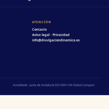
ATENCIÓN
Contacto
Aviso legal · Privacidad
info@divulgaciondinamica.es
Acreditado · Junta de Andalucía
·
ISO 9001
·
UN Global Compact