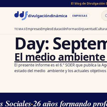
El blog de Divulgación
Bu
divulgación
dinámica
EMPRESAS
Empresas
Empleo
Educación
Formación
Juventud
Cultura
TEMAS
Day:
Septem
El medio ambiente 
El presente informe es el 6.º SOER que publica la A
estado del medio ambiente y los actuales objetivos d
s Sociales
·
26 años formando profe