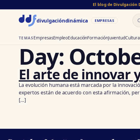
El blog de Divulgación
Bu
divulgación
dinámica
EMPRESAS
Empresas
Empleo
Educación
Formación
Juventud
Cultura
TEMAS
Day:
Octobe
El arte de innovar
La evolución humana está marcada por la innovación.
expertos están de acuerdo con esta afirmación, per
[…]