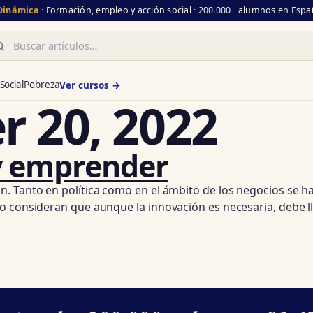
 Dinámica
· Formación, empleo y acción social · 200.000+ alumnos en Españ
scar
Social
Pobreza
Ver cursos →
r 20, 2022
 y emprender
 Tanto en política como en el ámbito de los negocios se habl
o consideran que aunque la innovación es necesaria, debe ll