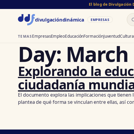
El blog de Divulgación
Bu
divulgación
dinámica
EMPRESAS
Empresas
Empleo
Educación
Formación
Juventud
Cultura
TEMAS
Day:
March 
Explorando la educa
ciudadanía mundia
El documento explora las implicaciones que tienen l
plantea de qué forma se vinculan entre ellas, así c