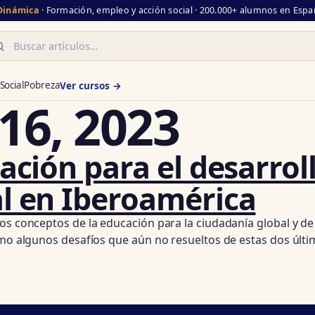
 Dinámica
· Formación, empleo y acción social · 200.000+ alumnos en Españ
scar
Social
Pobreza
Ver cursos →
16, 2023
ción para el desarroll
l en Iberoamérica
os conceptos de la educación para la ciudadanía global y de 
omo algunos desafíos que aún no resueltos de estas dos últi