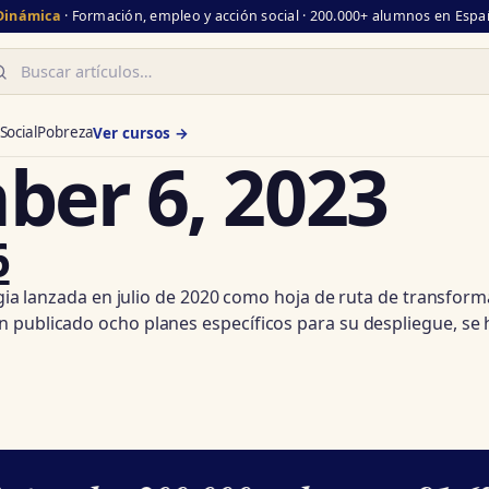
 Dinámica
· Formación, empleo y acción social · 200.000+ alumnos en Españ
scar
Social
Pobreza
Ver cursos →
er 6, 2023
6
egia lanzada en julio de 2020 como hoja de ruta de transform
n publicado ocho planes específicos para su despliegue, se