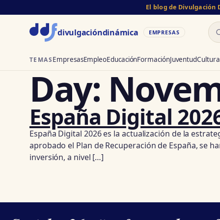
El blog de Divulgación
Bu
divulgación
dinámica
EMPRESAS
Empresas
Empleo
Educación
Formación
Juventud
Cultura
TEMAS
Day:
Novemb
España Digital 202
España Digital 2026 es la actualización de la estrat
aprobado el Plan de Recuperación de España, se ha
inversión, a nivel […]