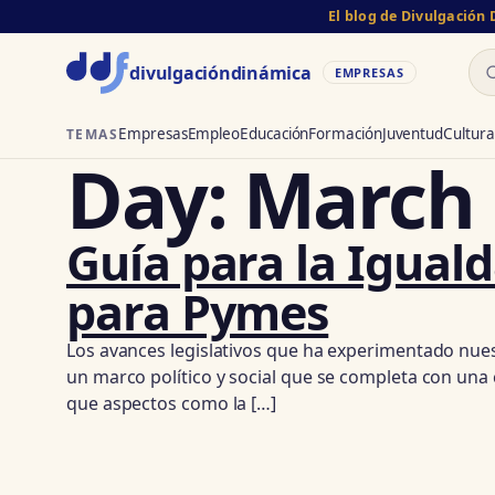
El blog de Divulgación
Bu
divulgación
dinámica
EMPRESAS
Empresas
Empleo
Educación
Formación
Juventud
Cultura
TEMAS
Day:
March 
Guía para la Iguald
para Pymes
Los avances legislativos que ha experimentado nuest
un marco político y social que se completa con una
que aspectos como la […]