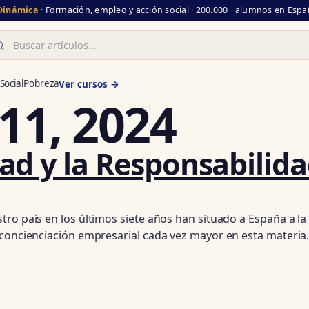
 Dinámica
· Formación, empleo y acción social · 200.000+ alumnos en Españ
scar
Social
Pobreza
Ver cursos →
11, 2024
ad y la Responsabilida
ro país en los últimos siete años han situado a España a la
 concienciación empresarial cada vez mayor en esta materia