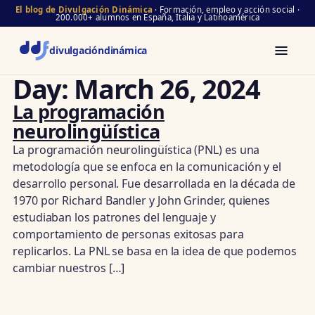
El blog de Divulgación Dinámica
· Formación, empleo y acción social ·
200.000+ alumnos en España, Italia y Latinoamérica
divulgación
dinámica
Day:
March 26, 2024
La programación
neurolingüística
La programación neurolingüística (PNL) es una
metodología que se enfoca en la comunicación y el
desarrollo personal. Fue desarrollada en la década de
1970 por Richard Bandler y John Grinder, quienes
estudiaban los patrones del lenguaje y
comportamiento de personas exitosas para
replicarlos. La PNL se basa en la idea de que podemos
cambiar nuestros […]