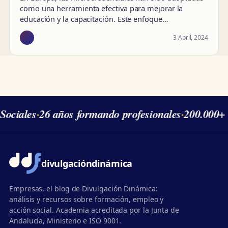
como una herramienta efectiva para mejorar la
educación y la capacitación. Este enfoque…
3 April, 2024
Sociales
·
26 años formando profesionales
·
200.000+ 
divulgación
dinámica
Empresas, el blog de Divulgación Dinámica:
análisis y recursos sobre formación, empleo y
acción social. Academia acreditada por la Junta de
Andalucía, Ministerio e ISO 9001.