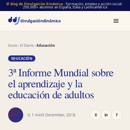
El blog de Divulgación Dinámica
· Formación, empleo y acción social ·
200.000+ alumnos en España, Italia y Latinoamérica
divulgación
dinámica
Inicio
›
El Diario
›
Educación
EDUCACIÓN
3ª Informe Mundial sobre
el aprendizaje y la
educación de adultos
◷ 1 min
3 December, 2018
X
in
f