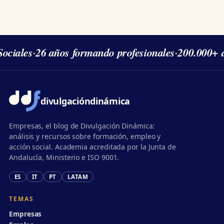
ciales
·
26 años formando profesionales
·
200.000+ a
divulgación
dinámica
Empresas, el blog de Divulgación Dinámica:
análisis y recursos sobre formación, empleo y
acción social. Academia acreditada por la Junta de
Andalucía, Ministerio e ISO 9001.
ES
IT
PT
LATAM
TEMAS
Empresas