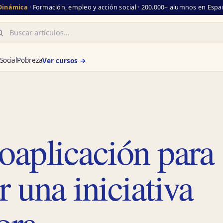
 Dinámica
· Formación, empleo y acción social · 200.000+ alumnos en Españ
scar
Social
Pobreza
Ver cursos →
oaplicación para
r una iniciativa
ora