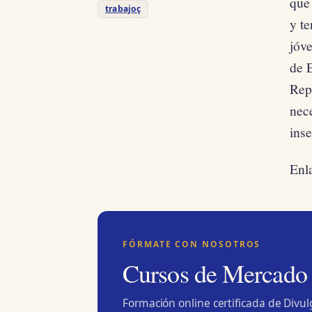
que 
trabajoç
y te
jóv
de 
Rep
nec
inse
Enl
FÓRMATE CON NOSOTROS
Cursos de Mercado
Formación online certificada de Divu