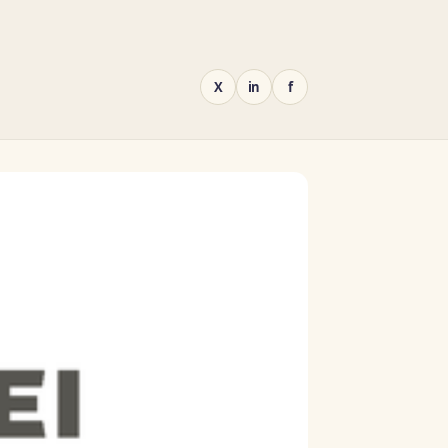
X
in
f