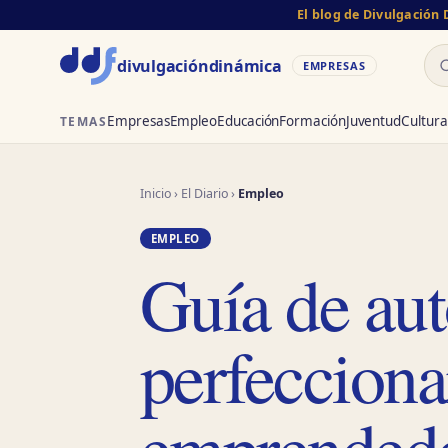
El blog de Divulgación
Bu
divulgación
dinámica
EMPRESAS
Empresas
Empleo
Educación
Formación
Juventud
Cultura
TEMAS
Inicio
›
El Diario
›
Empleo
EMPLEO
Guía de aut
perfecciona
emprended