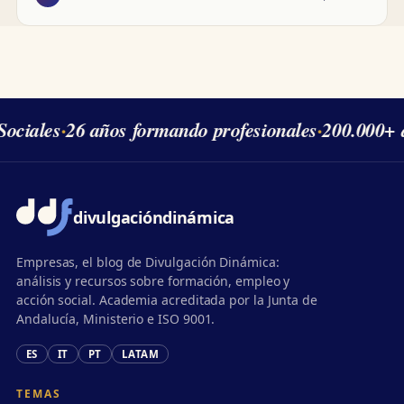
ociales
·
26 años formando profesionales
·
200.000+ 
divulgación
dinámica
Empresas, el blog de Divulgación Dinámica:
análisis y recursos sobre formación, empleo y
acción social. Academia acreditada por la Junta de
Andalucía, Ministerio e ISO 9001.
ES
IT
PT
LATAM
TEMAS