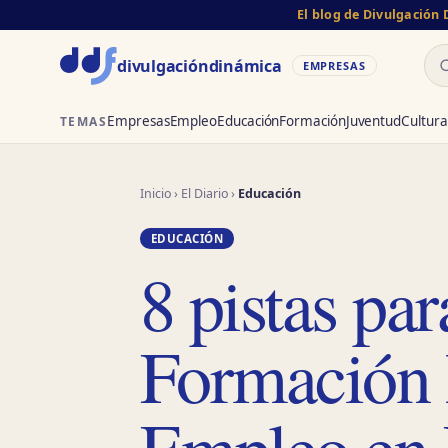
El blog de Divulgación
Bu
divulgación
dinámica
EMPRESAS
Empresas
Empleo
Educación
Formación
Juventud
Cultura
TEMAS
Inicio
›
El Diario
›
Educación
EDUCACIÓN
8 pistas par
Formación P
Empleo en