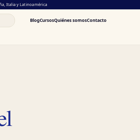
a, Italia y Latinoamérica
Blog
Cursos
Quiénes somos
Contacto
el