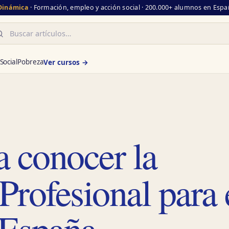
 Dinámica
· Formación, empleo y acción social · 200.000+ alumnos en Españ
scar
Social
Pobreza
Ver cursos →
a conocer la
rofesional para 
 España