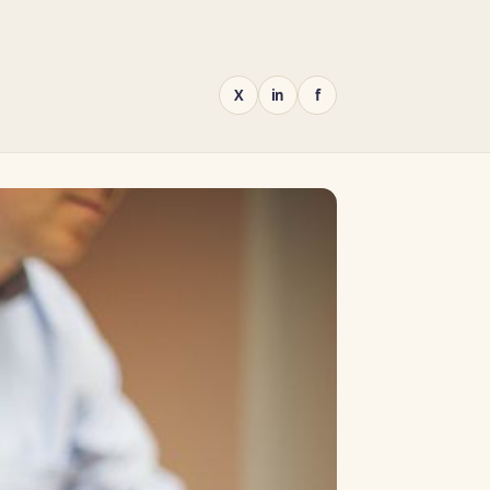
X
in
f