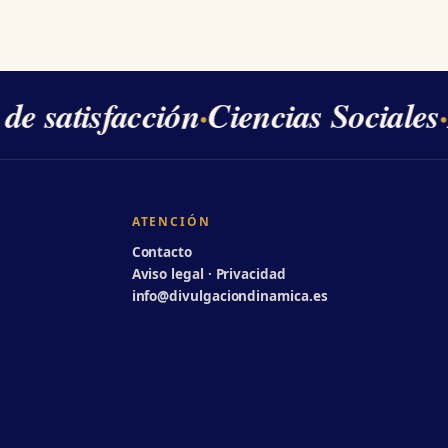
 satisfacción
·
Ciencias Sociales
·
2
ATENCIÓN
Contacto
Aviso legal · Privacidad
info@divulgaciondinamica.es