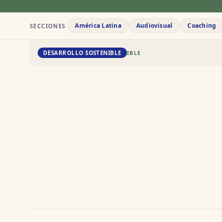
América Latina
Audiovisual
Coaching
SECCIONES
DD · DESARROLLO SOSTENIBLE
DESARROLLO SOSTENIBLE