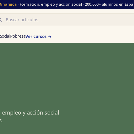
 Dinámica
· Formación, empleo y acción social · 200.000+ alumnos en Españ
scar
Social
Pobreza
Ver cursos →
, empleo y acción social
s.