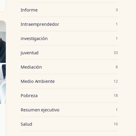
Informe
3
Intraemprendedor
1
investigación
1
Juventud
33
Mediación
8
Medio Ambiente
12
Pobreza
18
Resumen ejecutivo
1
Salud
10