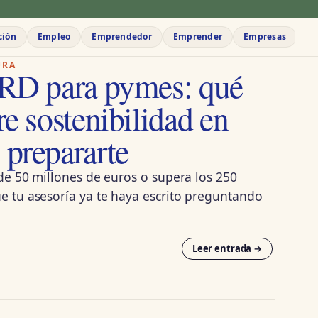
ción
Empleo
Emprendedor
Emprender
Empresas
Eu
URA
SRD para pymes: qué
e sostenibilidad en
prepararte
de 50 millones de euros o supera los 250
 tu asesoría ya te haya escrito preguntando
Leer entrada →