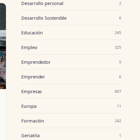
Desarrollo personal
2
Desarrollo Sostenible
6
Educación
245
Empleo
325
Emprendedor
5
Emprender
6
Empresas
807
Europa
11
Formación
242
Geriatría
1