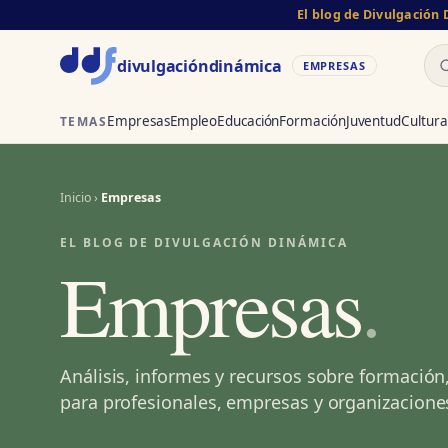
El blog de Divulgación
Bu
divulgación
dinámica
EMPRESAS
Empresas
Empleo
Educación
Formación
Juventud
Cultura
TEMAS
Inicio
›
Empresas
EL BLOG DE DIVULGACIÓN DINÁMICA
Empresas
.
Análisis, informes y recursos sobre formación
para profesionales, empresas y organizacione