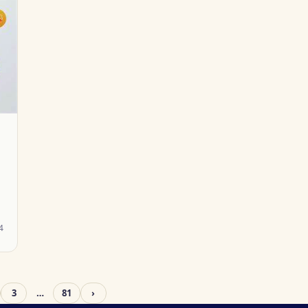
4
3
…
81
›