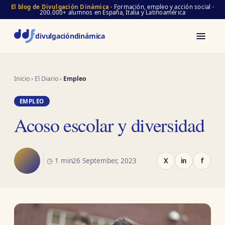
El blog de Divulgación Dinámica
· Formación, empleo y acción social ·
200.000+ alumnos en España, Italia y Latinoamérica
divulgación
dinámica
Inicio
›
El Diario
›
Empleo
EMPLEO
Acoso escolar y diversidad
◷ 1 min
26 September, 2023
X
in
f