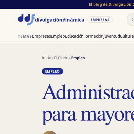
El blog de Divulgación
Bu
divulgación
dinámica
EMPRESAS
Empresas
Empleo
Educación
Formación
Juventud
Cultura
TEMAS
Inicio
›
El Diario
›
Empleo
EMPLEO
Administrac
para mayor