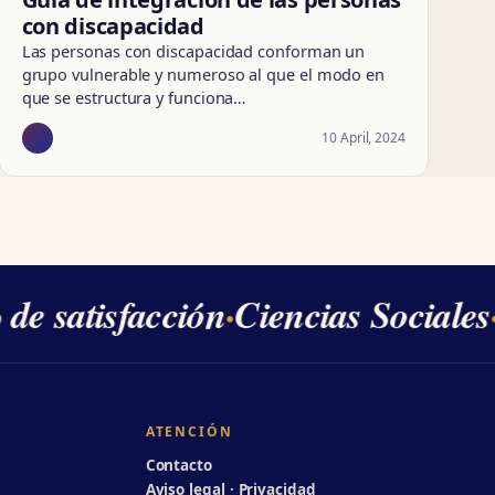
con discapacidad
Las personas con discapacidad conforman un
grupo vulnerable y numeroso al que el modo en
que se estructura y funciona…
10 April, 2024
e satisfacción
·
Ciencias Sociales
·
2
ATENCIÓN
Contacto
Aviso legal · Privacidad