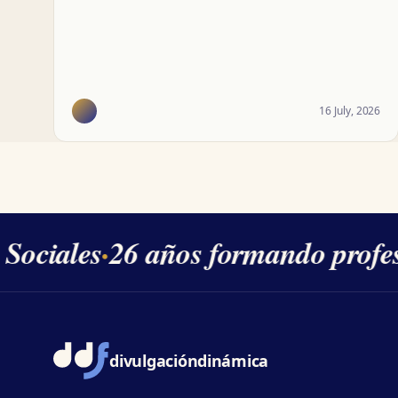
16 July, 2026
ociales
·
26 años formando profesi
divulgación
dinámica