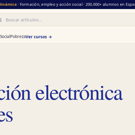
 Dinámica
· Formación, empleo y acción social · 200.000+ alumnos en Españ
scar
Social
Pobreza
Ver cursos →
ión electrónica
es