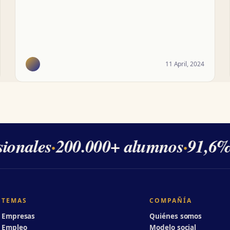
11 April, 2024
onales
·
200.000+ alumnos
·
91,6% d
TEMAS
COMPAÑÍA
Empresas
Quiénes somos
Empleo
Modelo social