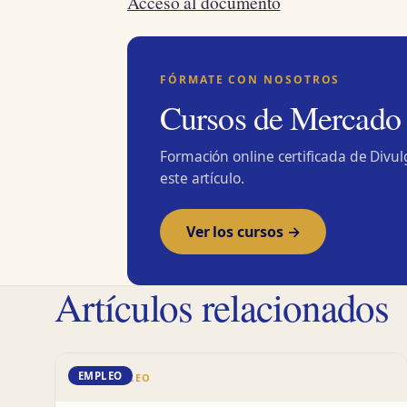
Acceso al documento
FÓRMATE CON NOSOTROS
Cursos de Mercado
Formación online certificada de Divu
este artículo.
Ver los cursos →
Artículos relacionados
EMPLEO
DD · EMPLEO