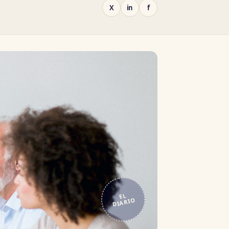
X
in
f
EL
DIARIO