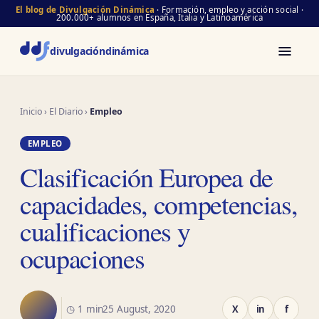
El blog de Divulgación Dinámica
· Formación, empleo y acción social ·
200.000+ alumnos en España, Italia y Latinoamérica
divulgación
dinámica
Inicio
›
El Diario
›
Empleo
EMPLEO
Clasificación Europea de
capacidades, competencias,
cualificaciones y
ocupaciones
◷ 1 min
25 August, 2020
X
in
f