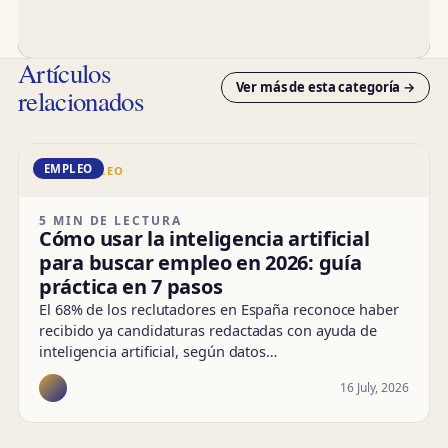
Artículos
Ver más de esta categoría →
relacionados
EMPLEO
DD · EMPLEO
5 MIN DE LECTURA
Cómo usar la inteligencia artificial
para buscar empleo en 2026: guía
práctica en 7 pasos
El 68% de los reclutadores en España reconoce haber
recibido ya candidaturas redactadas con ayuda de
inteligencia artificial, según datos…
16 July, 2026