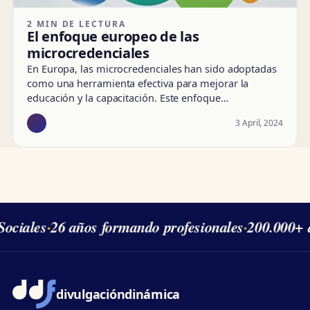
2 MIN DE LECTURA
El enfoque europeo de las
microcredenciales
En Europa, las microcredenciales han sido adoptadas
como una herramienta efectiva para mejorar la
educación y la capacitación. Este enfoque…
3 April, 2024
ociales
·
26 años formando profesionales
·
200.000+ 
divulgación
dinámica