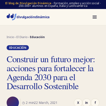
El blog de Divulgación Dinámica
· Formación, empleo y acción social ·
200.000+ alumnos en España, Italia y Latinoamérica
divulgación
dinámica
Inicio
›
El Diario
›
Educación
EDUCACIÓN
Construir un futuro mejor:
acciones para fortalecer la
Agenda 2030 para el
Desarrollo Sostenible
◷ 2 min
22 March, 2021
X
in
f