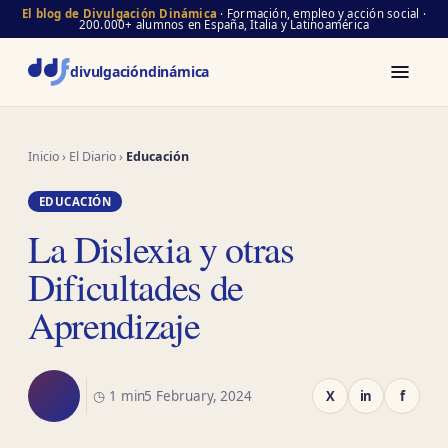
El blog de Divulgación Dinámica
· Formación, empleo y acción social ·
200.000+ alumnos en España, Italia y Latinoamérica
divulgación
dinámica
Inicio
›
El Diario
›
Educación
EDUCACIÓN
La Dislexia y otras
Dificultades de
Aprendizaje
◷ 1 min
5 February, 2024
X
in
f