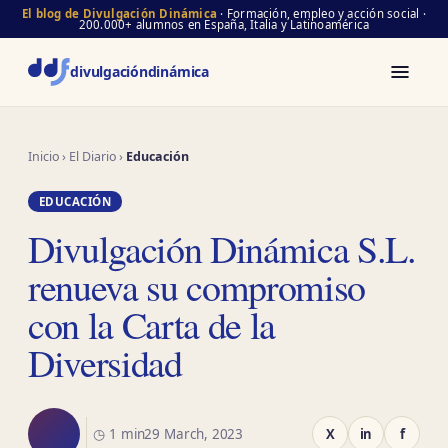
El blog de Divulgación Dinámica
· Formación, empleo y acción social ·
200.000+ alumnos en España, Italia y Latinoamérica
divulgación
dinámica
Inicio
›
El Diario
›
Educación
EDUCACIÓN
Divulgación Dinámica S.L.
renueva su compromiso
con la Carta de la
Diversidad
◷ 1 min
29 March, 2023
X
in
f