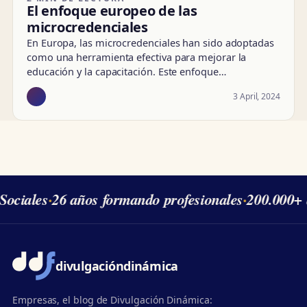
El enfoque europeo de las
microcredenciales
En Europa, las microcredenciales han sido adoptadas
como una herramienta efectiva para mejorar la
educación y la capacitación. Este enfoque…
3 April, 2024
Sociales
·
26 años formando profesionales
·
200.000+ 
divulgación
dinámica
Empresas, el blog de Divulgación Dinámica: