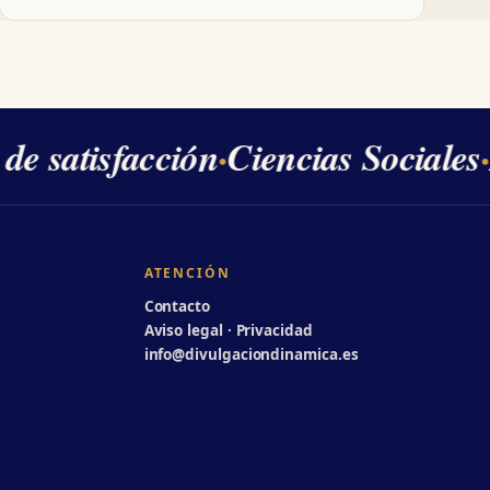
 satisfacción
·
Ciencias Sociales
·
2
ATENCIÓN
Contacto
Aviso legal · Privacidad
info@divulgaciondinamica.es