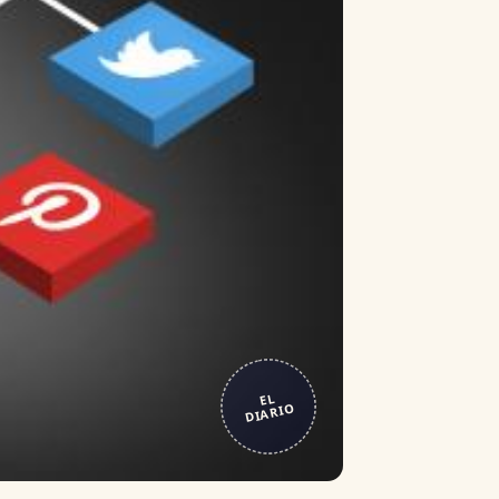
EL
DIARIO