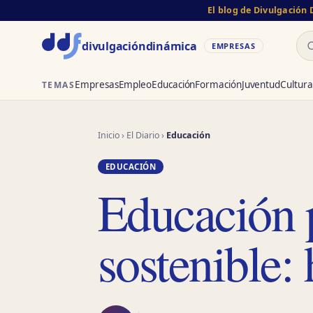
El blog de Divulgación
Bu
divulgación
dinámica
EMPRESAS
Empresas
Empleo
Educación
Formación
Juventud
Cultura
TEMAS
Inicio
›
El Diario
›
Educación
EDUCACIÓN
Educación p
sostenible: 