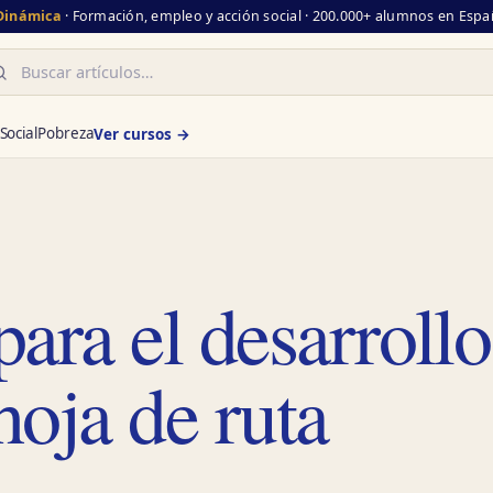
 Dinámica
· Formación, empleo y acción social · 200.000+ alumnos en Españ
scar
Social
Pobreza
Ver cursos →
ara el desarrollo
hoja de ruta