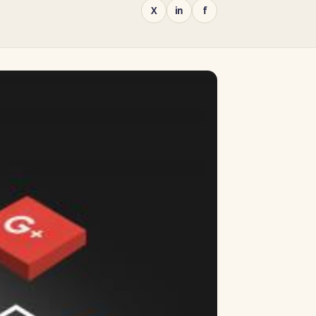
X
in
f