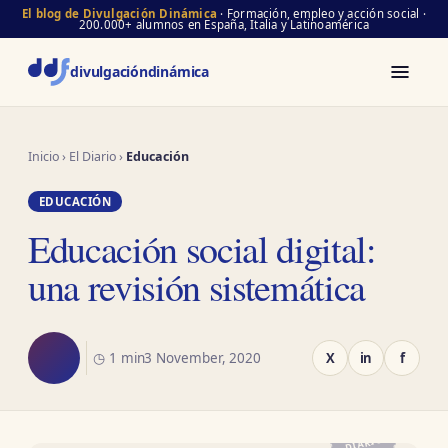
El blog de Divulgación Dinámica
· Formación, empleo y acción social ·
200.000+ alumnos en España, Italia y Latinoamérica
divulgación
dinámica
Inicio
›
El Diario
›
Educación
EDUCACIÓN
Educación social digital:
una revisión sistemática
◷ 1 min
3 November, 2020
X
in
f
EL
DIARIO