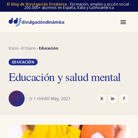
El blog de Divulgación Dinámica
· Formación, empleo y acción social ·
200.000+ alumnos en España, Italia y Latinoamérica
divulgación
dinámica
Inicio
›
El Diario
›
Educación
EDUCACIÓN
Educación y salud mental
◷ 1 min
30 May, 2021
X
in
f