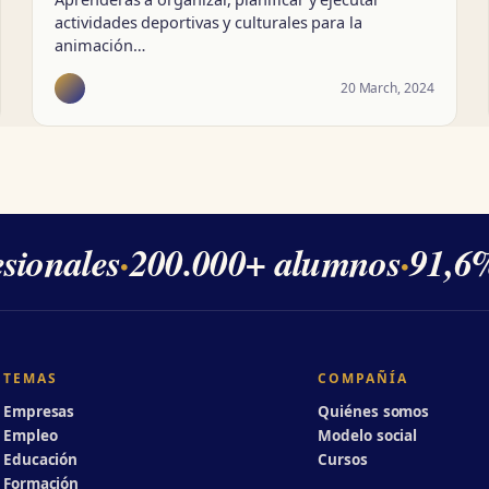
actividades deportivas y culturales para la
animación…
20 March, 2024
ionales
·
200.000+ alumnos
·
91,6% 
TEMAS
COMPAÑÍA
Empresas
Quiénes somos
Empleo
Modelo social
Educación
Cursos
Formación