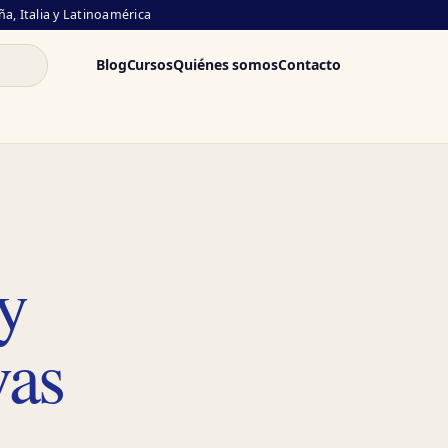
a, Italia y Latinoamérica
Blog
Cursos
Quiénes somos
Contacto
 y
vas