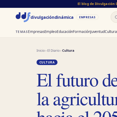
El blog de Divulgación
Bu
divulgación
dinámica
EMPRESAS
Empresas
Empleo
Educación
Formación
Juventud
Cultura
TEMAS
Inicio
›
El Diario
›
Cultura
CULTURA
El futuro d
la agricultu
hacia el 20