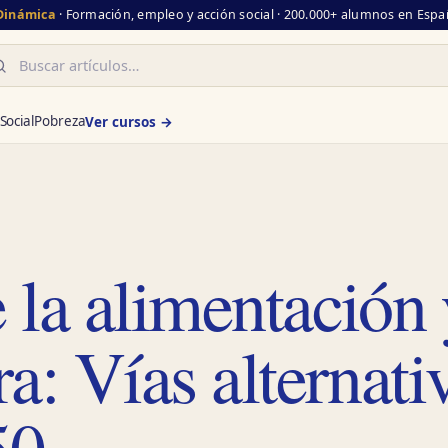
 Dinámica
· Formación, empleo y acción social · 200.000+ alumnos en Españ
scar
Social
Pobreza
Ver cursos →
e la alimentación
ra: Vías alternati
50