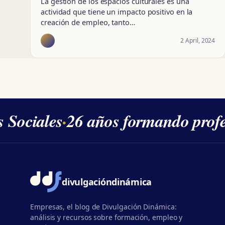
La gestión de los espacios culturales es una
actividad que tiene un impacto positivo en la
creación de empleo, tanto…
2 April, 2024
 Sociales
·
26 años formando profes
divulgación
dinámica
Empresas, el blog de Divulgación Dinámica:
análisis y recursos sobre formación, empleo y