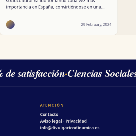
sociocultural ha ido tomando cada vez más
importancia en España, convirtiéndose en una…
29 February, 2024
de satisfacción
·
Ciencias Sociales
·
ATENCIÓN
Contacto
Aviso legal · Privacidad
info@divulgaciondinamica.es