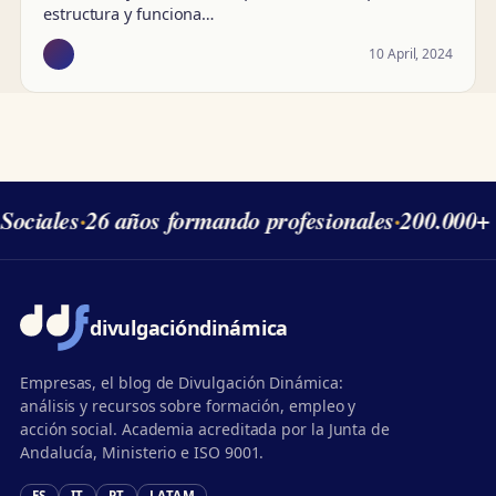
estructura y funciona…
10 April, 2024
Sociales
·
26 años formando profesionales
·
200.000+ 
divulgación
dinámica
Empresas, el blog de Divulgación Dinámica:
análisis y recursos sobre formación, empleo y
acción social. Academia acreditada por la Junta de
Andalucía, Ministerio e ISO 9001.
ES
IT
PT
LATAM