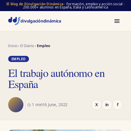
El blog de Divulgación Dinámica
· Formación, empleo y acción social ·
200.000+ alumnos en España, Italia y Latinoamérica
divulgación
dinámica
Inicio
›
El Diario
›
Empleo
EMPLEO
El trabajo autónomo en
España
◷ 1 min
16 June, 2022
X
in
f