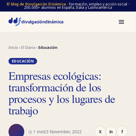
El blog de Divulgación Dinámica
· Formación, empleo y acción social ·
200.000+ alumnos en España, Italia y Latinoamérica
divulgación
dinámica
Inicio
›
El Diario
›
Educación
EDUCACIÓN
Empresas ecológicas:
transformación de los
procesos y los lugares de
trabajo
◷ 1 min
23 November, 2022
X
in
f