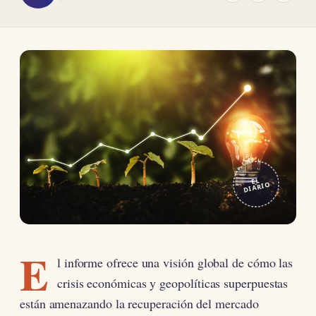
EL
DIARIO
E
l informe ofrece una visión global de cómo las
crisis económicas y geopolíticas superpuestas
están amenazando la recuperación del mercado