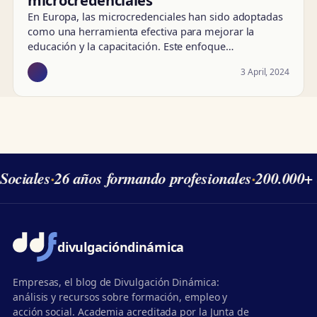
microcredenciales
En Europa, las microcredenciales han sido adoptadas
como una herramienta efectiva para mejorar la
educación y la capacitación. Este enfoque…
3 April, 2024
Sociales
·
26 años formando profesionales
·
200.000+ 
divulgación
dinámica
Empresas, el blog de Divulgación Dinámica:
análisis y recursos sobre formación, empleo y
acción social. Academia acreditada por la Junta de