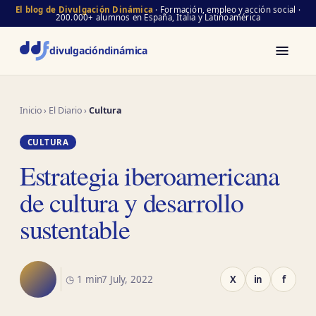
El blog de Divulgación Dinámica
· Formación, empleo y acción social ·
200.000+ alumnos en España, Italia y Latinoamérica
divulgación
dinámica
Inicio
›
El Diario
›
Cultura
CULTURA
Estrategia iberoamericana
de cultura y desarrollo
sustentable
◷ 1 min
7 July, 2022
X
in
f