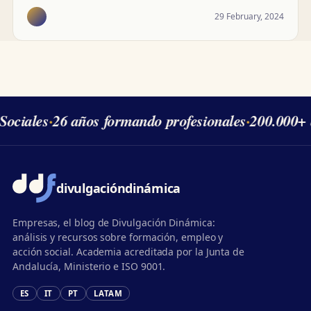
29 February, 2024
Sociales
·
26 años formando profesionales
·
200.000+ 
divulgación
dinámica
Empresas, el blog de Divulgación Dinámica:
análisis y recursos sobre formación, empleo y
acción social. Academia acreditada por la Junta de
Andalucía, Ministerio e ISO 9001.
ES
IT
PT
LATAM